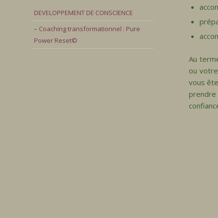
acco
DEVELOPPEMENT DE CONSCIENCE
prépa
– Coaching transformationnel : Pure
accom
Power Reset©
Au terme
ou votre
vous ête
prendre 
confianc